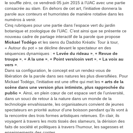
le souffle zéro, ce vendredi 05 juin 2015 à l’UAC avec une partie
consacrée au slam. En dehors de cet art, l’initiative donnera la
parole aux conteurs et humoristes de manière rotative dans les
numéros à venir.
Cinq rubriques pour une partie dans l’espace vert du jardin
botanique et zoologique de l’UAC. C’est ainsi que se présente ce
nouveau cadre de partage interactif de la parole que propose
Mickael Todégo
et les siens du Dadobo Kréativ. Tour à tour,
« Autour du pot » se décline devant le spectateur en des
séquences dynamiques :
« Levée du rideau »
,
« Revue de
troupe »
,
« A la une »
,
« Point vers/coin vert »
,
« La voix au
vers »
.
Dans sa configuration, le concept est un rendez-vous de
libération de la parole dans ses natures les plus diversifiées. Pour
Mickael Todégo, l’initiative est une offre qui met les
« arts de la
scène dans une version plus intimiste, plus rapprochée du
public »
. Ainsi, en plein cœur de cet espace vert de l’université,
dans un souci de retour à la nature dans un monde de la
technologie envahissante, les organisateurs convient de jeunes
spectateurs en priorité autour d’une boisson pendant qu’ils vont à
la rencontre des trois formes artistiques retenues. En clair, ils
voyagent à travers les mots tissés des slameurs, la dérision des
faits de société et politiques à travers l’humour, les sagesses et
enseignements des contes.