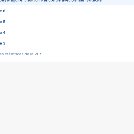
e 6
e 5
e 4
e 3
s créatrices de la VF !
e 2
e 1
e Mektoub My Love arrive enfin ! Rencontre avec Shaïn Boumedine et Sal
i : après Toni en famille
elle réalise le bouleversant Dites lui que je l'aime
ais ! Rencontre autour de Vie privée de Rebecca Zlotowski
 de Marguerite, Grave... Rencontre avec Ella Rumpf