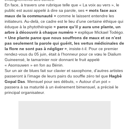
En face, à travers une rubrique telle que « La voix au vers », le
public est aussi appelé à dire sa parole, ses
« mots face aux
maux de la communauté
»
comme le laissent entendre les
initiateurs. Au-delà, ce cadre est le lieu d’une certaine éthique qui
éduque à la phytothérapie
« parce qu’il y aura une plante, un
arbre à découvrir à chaque numéro »
explique Mickael Todégo.
« Une plante parce que nous souffrons de maux et ce n’est
pas seulement la parole qui guérit, les vertus médicinales de
la flore ne sont pas à négliger »
, insiste-t-il. Pour ce premier
rendez-vous du 05 juin, était à l’honneur pour ce vœu le Dialium
Guineensé, le tamarinier noir donnant le fruit appelé
« Asonsuwen » en fon au Bénin.
Sur un air de blues fait sur clavier et saxophone, d’autres artistes
passeront à l’image de leurs pairs du souffle zéro tel que
Hagbè
Gopal Das
. Mensuel pour ses débuts, « Autour d’un pot »
passera à sa maturité à un événement bimensuel, a précisé le
principal organisateur.