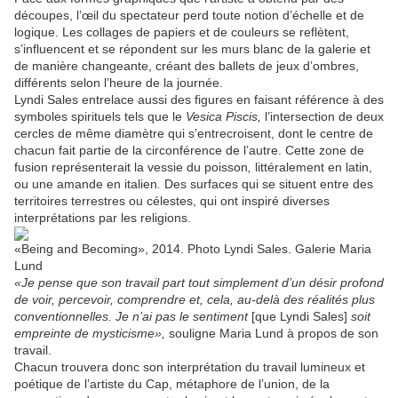
découpes, l’œil du spectateur perd toute notion d’échelle et de
logique. Les collages de papiers et de couleurs se reflètent,
s’influencent et se répondent sur les murs blanc de la galerie et
de manière changeante, créant des ballets de jeux d’ombres,
différents selon l’heure de la journée.
Lyndi Sales entrelace aussi des figures en faisant référence à des
symboles spirituels tels que le
Vesica Piscis,
l’intersection de deux
cercles de même diamètre qui s’entrecroisent, dont le centre de
chacun fait partie de la circonférence de l’autre. Cette zone de
fusion représenterait la vessie du poisson
,
littéralement en latin,
ou une amande en italien
.
Des surfaces qui se situent entre des
territoires terrestres ou célestes, qui ont inspiré diverses
interprétations par les religions.
«Being and Becoming», 2014. Photo Lyndi Sales. Galerie Maria
Lund
«Je pense que son travail part tout simplement d’un désir profond
de voir, percevoir, comprendre et, cela, au-delà des réalités plus
conventionnelles. Je n’ai pas le sentiment
[que Lyndi Sales]
soit
empreinte de mysticisme»,
souligne Maria Lund à propos de son
travail.
Chacun trouvera donc son interprétation du travail lumineux et
poétique de l’artiste du Cap, métaphore de l’union, de la