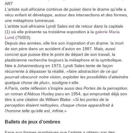
ART
L'artiste sud-africaine continue de puiser dans le drame qu'elle a
vécu enfant et développe, autour des intersections et des formes,
une métaphore lumineuse.
L’artiste sud-africaine Lyndi Sales est de retour dans la capitale
(1) où elle présente sa troisième exposition à la
galerie Maria
Lund
(75003).
Depuis des années, elle tire son inspiration d’un drame: la mort
de son père dans un accident d’avion en 1987. Mais, aussi
concret que puisse être le point de départ de son travail, la
plasticienne recherche toujours la métaphore et la symbolique.
Née à Johannesburg en 1973, Lyndi Sales tente de façon
récurrente à dépasser la réalité,
«faire abstraction de ce qui
pourrait obscurcir notre vision, exploiter les possibilités d’atteindre
quelque chose de plus»
, souligne-t-elle.
A Paris, cette réflexion s’inspire aussi des
Portes de la perception
,
un roman d’Aldous Huxley paru en 1954, qui empruntait déjà son
titre à une citation de William Blake:
«Si les portes de la
perception étaient nettoyées, chaque chose apparaîtrait à
l’homme telle qu’elle est, infinie.»
Ballets de jeux d’ombres
Face aux formes graphiques que l’artiste a obtenu par des