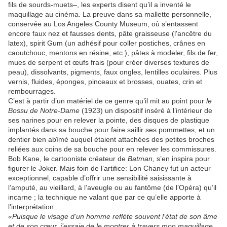
fils de sourds-muets–, les experts disent qu’il a inventé le
maquillage au cinéma. La preuve dans sa mallette personnelle,
conservée au Los Angeles County Museum, où s’entassent
encore faux nez et fausses dents, pâte graisseuse (l'ancêtre du
latex), spirit Gum (un adhésif pour coller postiches, crânes en
caoutchouc, mentons en résine, etc.), pâtes à modeler, fils de fer,
mues de serpent et œufs frais (pour créer diverses textures de
peau), dissolvants, pigments, faux ongles, lentilles oculaires. Plus
vernis, fluides, éponges, pinceaux et brosses, ouates, crin et
rembourrages.
C’est à partir d’un matériel de ce genre qu’il mit au point pour
le
Bossu de Notre-Dame
(1923) un dispositif inséré à l’intérieur de
ses narines pour en relever la pointe, des disques de plastique
implantés dans sa bouche pour faire saillir ses pommettes, et un
dentier bien abîmé auquel étaient attachées des petites broches
reliées aux coins de sa bouche pour en relever les commissures.
Bob Kane, le cartooniste créateur de
Batman,
s’en inspira pour
figurer le Joker. Mais foin de l’artifice: Lon Chaney fut un acteur
exceptionnel, capable d’offrir une sensibilité saisissante à
l’amputé, au vieillard, à l’aveugle ou au fantôme (de l’Opéra) qu’il
incarne ; la technique ne valant que par ce qu’elle apporte à
l’interprétation.
«Puisque le visage d’un homme reflète souvent l’état de son âme
et de son cœur, j’essaie de le montrer à travers mon maquillage,