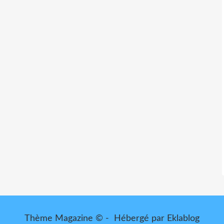
Thème Magazine © - Hébergé par
Eklablog