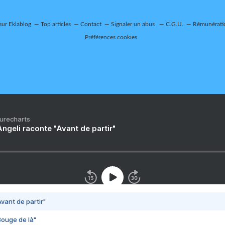
sur Eklablog
Top articles
Contact
Signaler un abus
C.G.U.
Rémunératio
Préférences cookies
Purecharts
ngeli raconte "Avant de partir"
vant de partir"
Bouge de là"