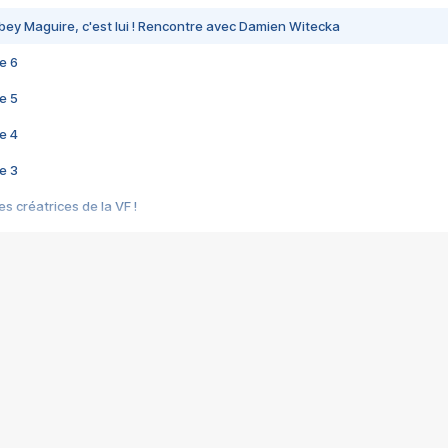
bey Maguire, c'est lui ! Rencontre avec Damien Witecka
e 6
e 5
e 4
e 3
s créatrices de la VF !
e 2
e 1
e Mektoub My Love arrive enfin ! Rencontre avec Shaïn Boumedine et Sal
i : après Toni en famille
elle réalise le bouleversant Dites lui que je l'aime
ais ! Rencontre autour de Vie privée de Rebecca Zlotowski